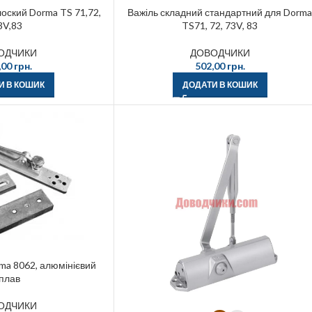
оский Dorma TS 71,72,
Важіль складний стандартний для Dorm
3V,83
TS71, 72, 73V, 83
ОДЧИКИ
ДОВОДЧИКИ
,00
грн.
502,00
грн.
И В КОШИК
ДОДАТИ В КОШИК
ma 8062, алюмінієвий
плав
ОДЧИКИ