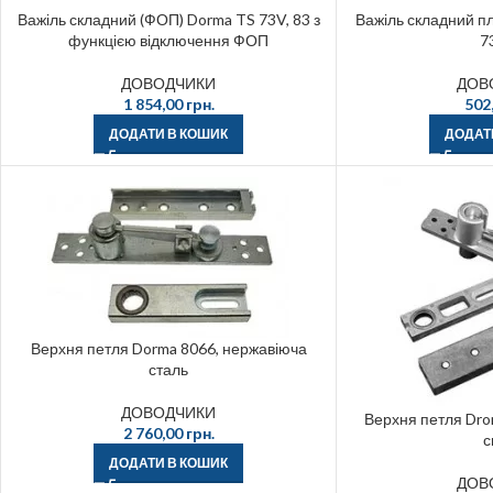
Важіль складний (ФОП) Dorma TS 73V, 83 з
Важіль складний пл
функцією відключення ФОП
7
ДОВОДЧИКИ
ДОВ
1 854,00
грн.
502
ДОДАТИ В КОШИК
ДОДАТ
Верхня петля Dorma 8066, нержавіюча
сталь
ДОВОДЧИКИ
Верхня петля Dro
2 760,00
грн.
с
ДОДАТИ В КОШИК
ДОВ