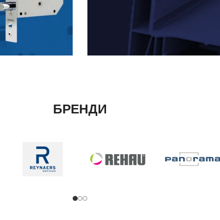
ЗАГЛУШКА ПАЗА
ШТАПИКУ
ГОСПОДАРОЧКА
БРЕНДИ
Захищає ваше пластикове
вікно від пилу та
непотрібної вологи
Докладніше