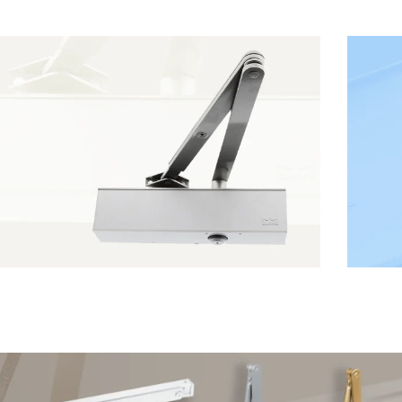
ля
ерев'яних
онструкцій
ДОВОДЧИК
ДО
накладний
пі