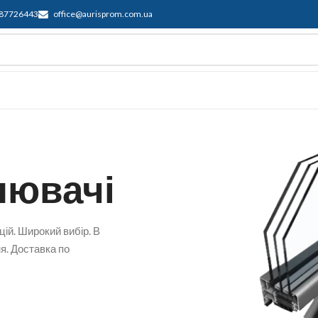
87726443
office@aurisprom.com.ua
имка
F.A.Q.
Контакти
Блог
чики
. В наявності та на
країні.