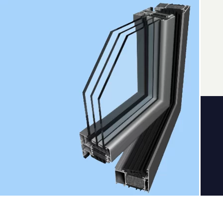
У
Д
п
к
Ущільнювачі
У