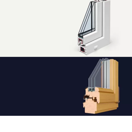
щільнювачі
ля
ластикових
онструкцій
щільнювачі