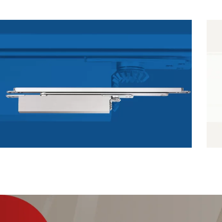
Для алюмінієвих
Д
конструкцій
д
к
Докладніше
ДОВОДЧИК
врізний