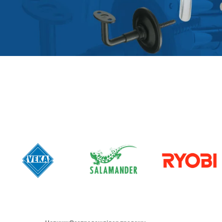
КОМПЛЕКТУЮЧІ
В наявності
та під
замовлення
з доставкою по
Україні
Докладніше