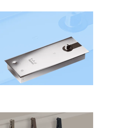
Самоклеючі
Докладніше
ВОДЧИК
длоговий