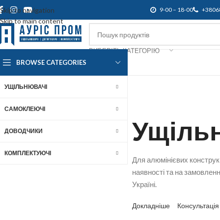
Skip to navigation
9-00 – 18-00
+3806
Skip to main content
ВИБЕРІТЬ КАТЕГОРІЮ
BROWSE CATEGORIES
Про нас
Доставка і оплата
Підтр
УЩІЛЬНЮВАЧІ
САМОКЛЕЮЧІ
Довод
ДОВОДЧИКИ
КОМПЛЕКТУЮЧІ
Накладні. Врізні. Підлогові
замовлення. Доставка по У
Докладніше
Консультація