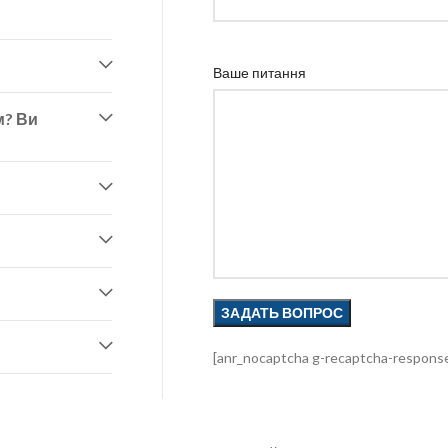
Ваше питання
м? Ви
[anr_nocaptcha g-recaptcha-respons