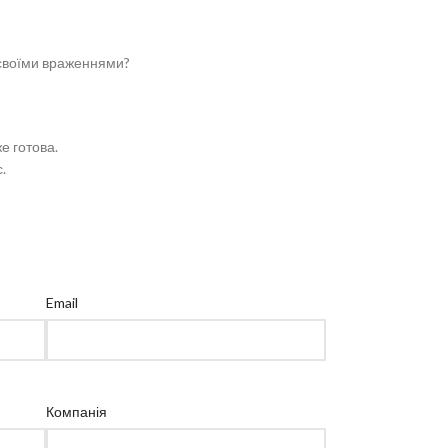
ь своїми враженнями?
е готова.
.
Email
Компанія