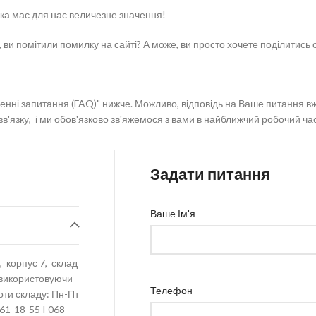
мка має для нас величезне значення!
, ви помітили помилку на сайті? А може, ви просто хочете поділитис
енні запитання (FAQ)" нижче. Можливо, відповідь на Ваше питання вж
в'язку, і ми обов'язково зв'яжемося з вами в найближчий робочий час
Задати питання
Ваше Ім'я
, корпус 7, склад
, використовуючи
Телефон
оти складу: Пн-Пт
61-18-55 I 068