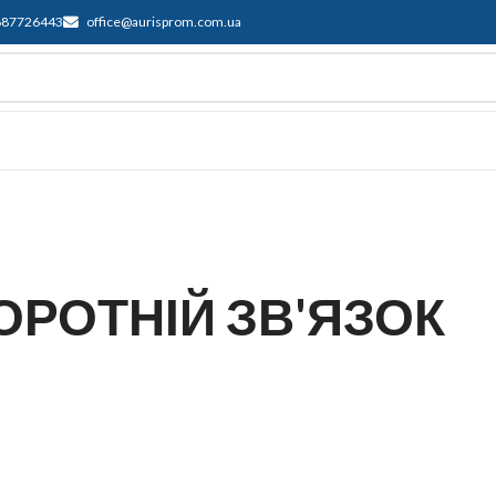
687726443
office@aurisprom.com.ua
имка
F.A.Q.
Контакти
Блог
ОРОТНІЙ ЗВ'ЯЗОК