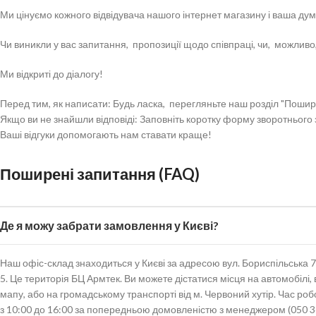
Ми цінуємо кожного відвідувача нашого інтернет магазину і ваша ду
Чи виникли у вас запитання, пропозиції щодо співпраці, чи, можливо
Ми відкриті до діалогу!
Перед тим, як написати: Будь ласка, перегляньте наш розділ "Пошир
Якщо ви не знайшли відповіді: Заповніть коротку форму зворотнього з
Ваші відгуки допомогають нам ставати краще!
Поширені запитання (FAQ)
Де я можу забрати замовлення у Києві?
Наш офіс-склад знаходиться у Києві за адресою вул. Бориспільська 7
5. Це територія БЦ Армтек. Ви можете дістатися місця на автомобілі
мапу, або на громадському транспорті від м. Червоний хутір. Час роб
з 10:00 до 16:00 за попередньою домовленістю з менеджером (050 3