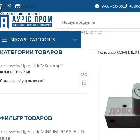
Skip to navigation
9-00 – 18-00
+380
Skip to main content
ВИБЕРІТЬ КАТЕГОРІЮ
BROWSE CATEGORIES
Про нас
Доставка і оплата
Підтр
КАТЕГОРИИ ТОВАРОВ
Головна
КОМПЛЕКТ
< class="widget-title">Категорії
КОМПЛЕКТУЮЧІ
230
Самоклеючі ущільнювачі
21
ФИЛЬТР ТОВАРОВ
< class="widget-title">ФИЛЬТРОВАТЬ ПО
ЦЕНЕ