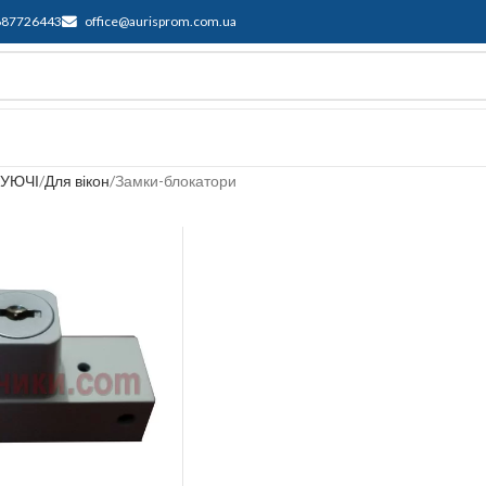
687726443
office@aurisprom.com.ua
имка
F.A.Q.
Контакти
Блог
УЮЧІ
Для вікон
Замки-блокатори