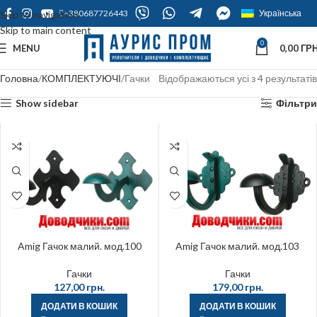
+380687726443
Українська
Skip to navigation
Skip to main content
0
MENU
0,00
ГРН
Головна
КОМПЛЕКТУЮЧІ
Гачки
Відображаються усі з 4 результатів
Show sidebar
Фільтри
Amig Гачок малий. мод.100
Amig Гачок малий. мод.103
Гачки
Гачки
127,00
грн.
179,00
грн.
ДОДАТИ В КОШИК
ДОДАТИ В КОШИК