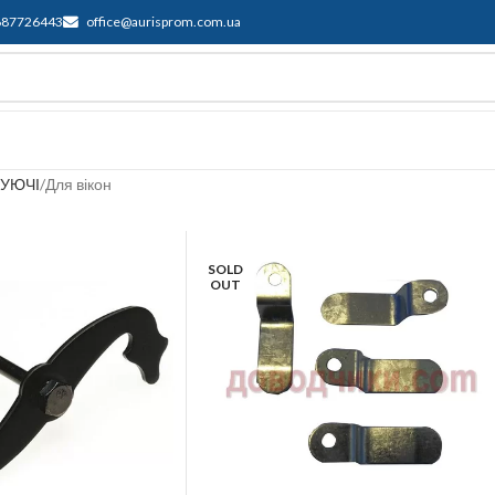
687726443
office@aurisprom.com.ua
имка
F.A.Q.
Контакти
Блог
УЮЧІ
Для вікон
SOLD
OUT