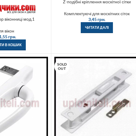
Z-подібні кріплення москітної сітки
Комплектуючі для москітних сіток
ор віконниці мод.1
3,45
грн.
ЧИТАТИ ДАЛІ
ля вікон
1,55
грн.
ТИ В КОШИК
SOLD
OUT