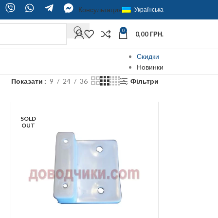
Консультация
Українська
0
0,00
ГРН.
Скидки
Новинки
Показати
9
24
36
Фільтри
SOLD
OUT