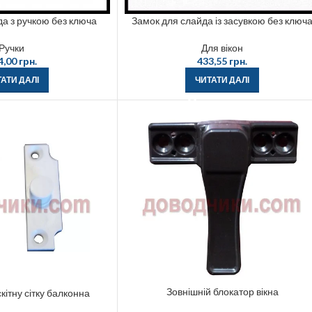
а з ручкою без ключа
Замок для слайда із засувкою без ключ
Ручки
Для вікон
4,00
грн.
433,55
грн.
АТИ ДАЛІ
ЧИТАТИ ДАЛІ
Зовнішній блокатор вікна
кітну сітку балконна