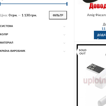
Amig Фіксат
Ціна:
0 грн.
—
1 130 грн.
ФІЛЬТР
Д
СИСТЕМА
11
КОЛІР
ДОДА
МАТЕРІАЛ
SOLD
КРАЇНА-ВИРОБНИК
OUT