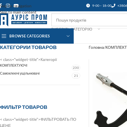
Skip to navigation
9-00 – 18-00
+380
Skip to main content
ВИБЕРІТЬ КАТЕГОРІЮ
BROWSE CATEGORIES
Про нас
Доставка і оплата
Підтр
КАТЕГОРИИ ТОВАРОВ
Головна
КОМПЛЕКТ
< class="widget-title">Категорії
КОМПЛЕКТУЮЧІ
230
Самоклеючі ущільнювачі
21
ФИЛЬТР ТОВАРОВ
< class="widget-title">ФИЛЬТРОВАТЬ ПО
ЦЕНЕ