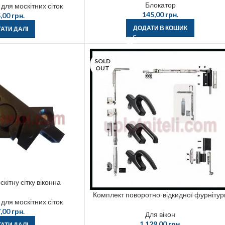
Блокатор
для москітних сіток
145,00
грн.
,00
грн.
ДОДАТИ В КОШИК
АТИ ДАЛІ
SOLD
OUT
кітну сітку віконна
Комплект поворотно-відкидної фурнітур
для москітних сіток
,00
грн.
Для вікон
1 129,00
грн.
АТИ ДАЛІ