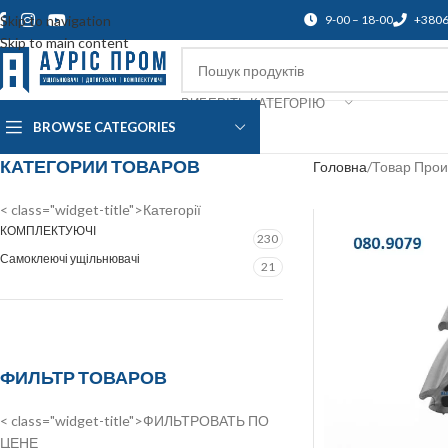
Skip to navigation
9-00 – 18-00
+380
Skip to main content
ВИБЕРІТЬ КАТЕГОРІЮ
BROWSE CATEGORIES
Про нас
Доставка і оплата
Підтр
КАТЕГОРИИ ТОВАРОВ
Головна
Товар Прои
< class="widget-title">Категорії
КОМПЛЕКТУЮЧІ
230
Самоклеючі ущільнювачі
21
ФИЛЬТР ТОВАРОВ
< class="widget-title">ФИЛЬТРОВАТЬ ПО
ЦЕНЕ