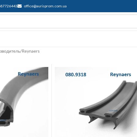
687726443
office@aurisprom.com.ua
имка
F.A.Q.
Контакти
Блог
зводитель
Reynaers