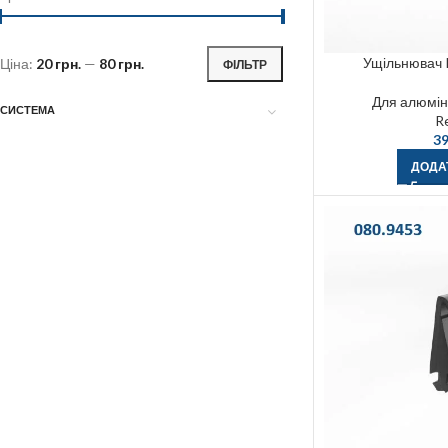
Ущільнювач 
Ціна:
20 грн.
—
80 грн.
ФІЛЬТР
Для алюміні
СИСТЕМА
R
39
ДОДА