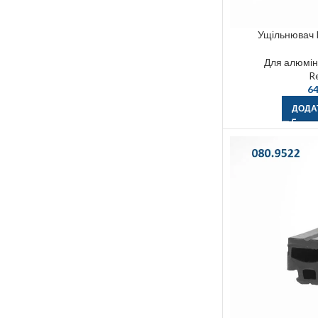
Ущільнювач 
Для алюміні
R
64
ДОДА