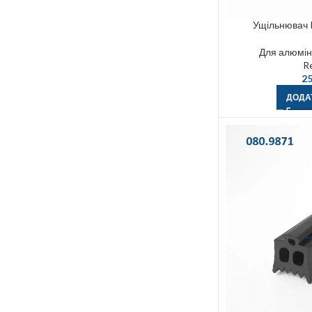
Ущільнювач 
Для алюміні
R
25
ДОДА