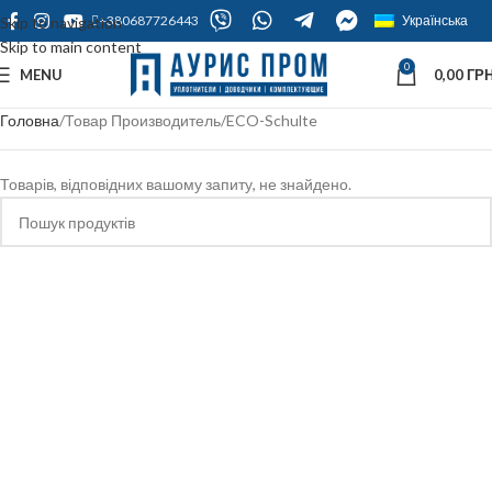
+380687726443
Українська
Skip to navigation
Skip to main content
0
MENU
0,00
ГРН
Головна
Товар Производитель
ECO-Schulte
Товарів, відповідних вашому запиту, не знайдено.