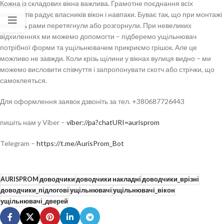
Кожна із складових вікна важлива. Грамотне поєднання всіх
елементів радує власників вікон і навпаки. Буває так, що при монтажі
профіль рами перетягнули або розгорнули. При невеликих
відхиленнях ми можемо допомогти – підберемо ущільнювач
потрібної форми та ущільнювачем прикриємо грішок. Але це
можливо не завжди. Коли крізь щілини у вікнах вулиця видно – ми
можемо висловити співчуття і запропонувати скотч або стрічки, що
самоклеяться.
Для оформлення заявок дзвоніть за тел. +380687726443
пишіть нам у Viber –
viber://pa?chatURI=aurisprom
Telegram –
https://t.me/AurisProm_Bot
AURISPROM
доводчики
доводчики накладні
доводчики_врізні
доводчики_підлогові
ущільнювачі
ущільнювачі_вікон
ущільнювачі_дверей