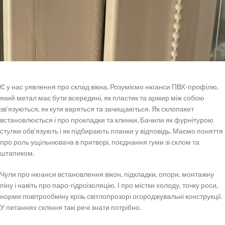
Є у нас уявлення про склад вікна. Розуміємо нюанси ПВХ-профілю,
який метал має бути всередині, як пластик та армир між собою
зв’язуються, як кути варяться та зачищаються. Як склопакет
встановлюється і про прокладки та клинки. Бачили як фурнітурою
стулки обв’язують і як підбирають планки у відповідь. Маємо поняття
про роль ущільнювача в притворі, поєднання гуми зі склом та
штапиком.
Чули про нюанси встановлення вікон, підкладки, опори, монтажну
піну і навіть про паро-гідроізоляцію. І про містки холоду, точку роси,
норми повітрообміну крізь світлопрозорі огороджувальні конструкції.
У питаннях скління такі речі знати потрібно.