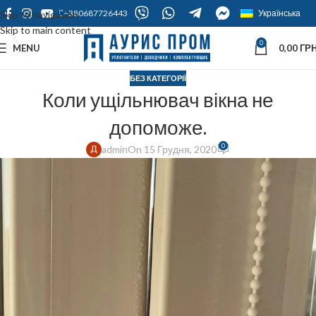
+380687726443
Українська
Skip to navigation
Skip to main content
0
MENU
0,00
ГРН
БЕЗ КАТЕГОРІЇ
Коли ущільнювач вікна не
допоможе.
0
admin
On 15 Грудня, 2020