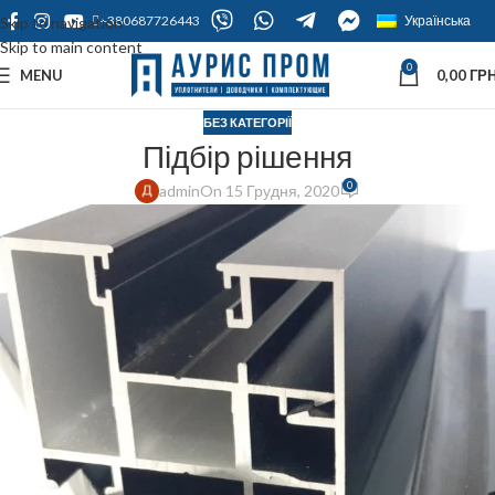
+380687726443
Українська
Skip to navigation
Skip to main content
0
MENU
0,00
ГРН
БЕЗ КАТЕГОРІЇ
Підбір рішення
0
admin
On 15 Грудня, 2020