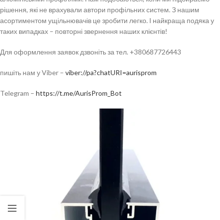
рішення, які не врахували автори профільних систем. З нашим
асортиментом ущільнювачів це зробити легко. І найкраща подяка у
таких випадках – повторні звернення наших клієнтів!
Для оформлення заявок дзвоніть за тел. +380687726443
пишіть нам у Viber –
viber://pa?chatURI=aurisprom
Telegram –
https://t.me/AurisProm_Bot