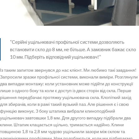
“Серійні ущільнювачі профільної системи дозволяють
встановити скло до 8 мм, не більше. А замовник бажає скло
10 мм. Підберіть відповідний ущільнювач!”
Із таким запитом звернувся до нас клієнт.
Ми любимо такі завдання!
Запросили зразки профільної системи, виконали виміри. Розглянули
два випадки монтажу: коли установник може підійти до конструкції
лише з одного боку та коли є доступ із двох сторін від скла.
Перше
рішення передбачає протяжку ущільнювача скла. Клопіткий захід
для збирачів, коли в рамі такий вузький паз. Але рішення є і свою
функцію виконує. З боку штапика вибрали клиноподібний
ущільнювач завтовшки 1,8 мм.
Для другого випадку підібрали два
клини. Штапик клацається щільно, тримається надійно. Клини
товщиною 1,8 та 2,8 мм чудово ущільнили зазори між склом та
алюмінієвими профілями.
Нам подобаються, коли ми підбираємо