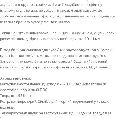
з’єднання твердого з крихким. Ніжки П-подібного профілю, у
вільному стані, навмисне зведені назустріч один одному. Це
зроблено для впевненої фіксації ущільнювача на склі та подальшої
вставки зібраного вузла у монтажний паз.
Товщина ніжок ущільнювача – по 2,5 мм. Таким чином, ущільнювач
разом зі склом добре тримається у пазі шириною 10-11 мм.
П-подібний ущільнювач для скла 6 мм
застосовується
в шафах-
купе, вітражах, меблях, металевих та дерев’яних конструкціях.
Заповненням може бути не тільки скло, а й будь-який листовий
матеріал: пластик, акрил, метал, фільонки з дерева, МДФ-панелі.
Характеристики:
Матеріал виготовлення: гумоподібний ТПЕ (термопластичний
еластомер) або м’який ПВХ
Твердість: 55 Шор
Колір: напівпрозорий, білий, сірий, чорний, коричневий у кількох
відтінках
Температурний діапазон застосування: від -30 до +50 градусів за