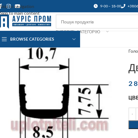
Skip to navigation
9-00 – 18-00
+380
Skip to main content
ВИБЕРІТЬ КАТЕГОРІЮ
BROWSE CATEGORIES
Про нас
Доставка і оплата
Підтр
Гол
Д
2 
ЦВ