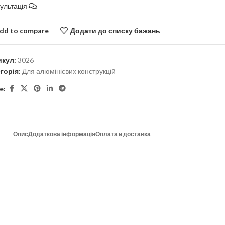
ультація
dd to compare
Додати до списку бажань
икул:
3026
горія:
Для алюмінієвих конструкцій
e:
Опис
Додаткова інформація
Оплата и доставка