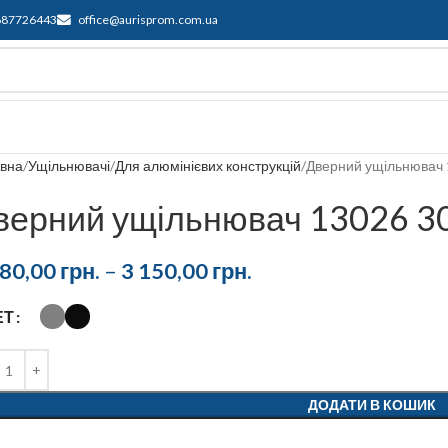
687726443
office@aurisprom.com.ua
имка
F.A.Q.
Контакти
Блог
овна
Ущільнювачі
Для алюмінієвих конструкцій
Дверний ущільнювач
верний ущільнювач 13026 3
880,00
грн.
–
3 150,00
грн.
ЕТ
ДОДАТИ В КОШИК