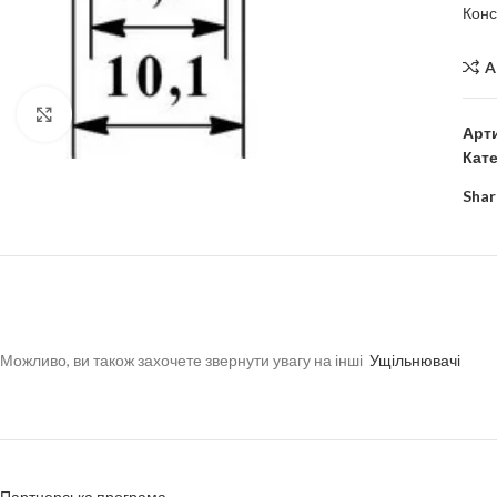
Конс
A
Click to enlarge
Арт
Кате
Shar
Можливо, ви також захочете звернути увагу на інші
Ущільнювачі
Партнерська програма