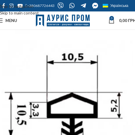
+380687726443
Українська
Skip to navigation
Skip to main content
0
MENU
0,00
ГРН