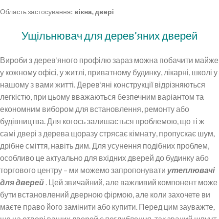
Область застосування:
вікна, двері
Ущільнювач для дерев’яних дверей
Вироби з дерев’яного профілю зараз можна побачити майже
у кожному офісі, у житлі, приватному будинку, лікарні, школі у
нашому з вами житті. Дерев’яні конструкції відрізняються
легкістю, при цьому вважаються безпечним варіантом та
економним вибором для встановлення, ремонту або
будівництва. Для когось залишається проблемою, що ті ж
самі двері з дерева щоразу стрясає кімнату, пропускає шум,
дрібне сміття, навіть дим. Для усунення подібних проблем,
особливо це актуально для вхідних дверей до будинку або
торгового центру – ми можемо запропонувати
утеплювачі
для дверей
. Цей звичайний, але важливий компонент може
бути встановлений дверною фірмою, але коли захочете ви
маєте право його замінити або купити. Перед цим зауважте,
що на отворі ваших дверей є поглиблення, так званий шпунт,