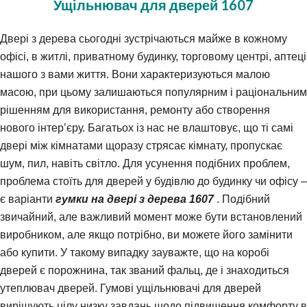
Ущільнювач для дверей 1607
Двері з дерева сьогодні зустрічаються майже в кожному
офісі, в житлі, приватному будинку, торговому центрі, аптеці
нашого з вами життя. Вони характеризуються малою
масою, при цьому залишаються популярним і раціональним
рішенням для використання, ремонту або створення
нового інтер’єру. Багатьох із нас не влаштовує, що ті самі
двері між кімнатами щоразу стрясає кімнату, пропускає
шум, пил, навіть світло. Для усунення подібних проблем,
проблема стоїть для дверей у будівлю до будинку чи офісу –
є варіанти
гумки на двері з дерева 1607
. Подібний
звичайний, але важливий момент може бути встановлений
виробником, але якщо потрібно, ви можете його замінити
або купити. У такому випадку зауважте, що на коробі
дверей є порожнина, так званий фальц, де і знаходиться
утеплювач дверей. Гумові ущільнювачі для дверей
вирішують цілу низку завдань щодо підвищення комфорту в