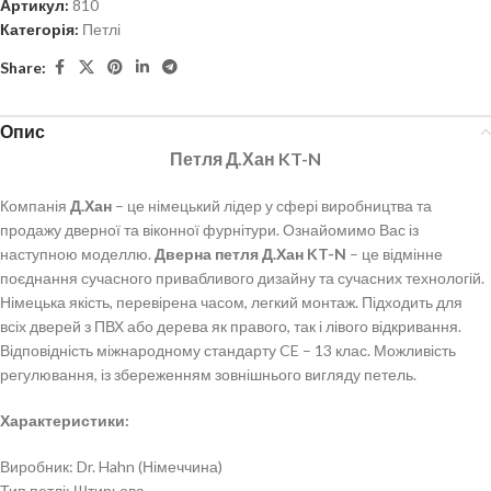
Артикул:
810
Категорія:
Петлі
Share:
Опис
Петля Д.Хан KT-N
Компанія
Д.Хан
– це німецький лідер у сфері виробництва та
продажу дверної та віконної фурнітури. Ознайомимо Вас із
наступною моделлю.
Дверна петля Д.Хан KT-N
– це відмінне
поєднання сучасного привабливого дизайну та сучасних технологій.
Німецька якість, перевірена часом, легкий монтаж. Підходить для
всіх дверей з ПВХ або дерева як правого, так і лівого відкривання.
Відповідність міжнародному стандарту CE – 13 клас. Можливість
регулювання, із збереженням зовнішнього вигляду петель.
Характеристики:
Виробник: Dr. Hahn (Німеччина)
Тип петлі: Штирьова