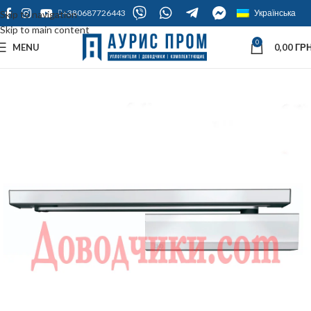
+380687726443
Українська
Skip to navigation
Skip to main content
0
MENU
0,00
ГРН