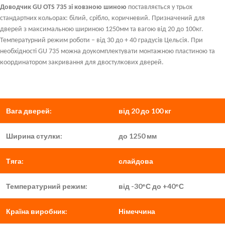
Доводчик GU OTS 735 зі ковзною шиною
поставляється у трьох
стандартних кольорах: білий, срібло, коричневий. Призначений для
дверей з максимальною шириною 1250мм та вагою від 20 до 100кг.
Температурний режим роботи – від 30 до + 40 градусів Цельсія. При
необхідності GU 735 можна доукомплектувати монтажною пластиною та
координатором закривання для двостулкових дверей.
Вага дверей:
від 20 до 100 кг
Ширина стулки:
до 1250 мм
Тяга:
слайдова
Температурний режим:
від -30°С до +40°С
Країна виробник:
Німеччина