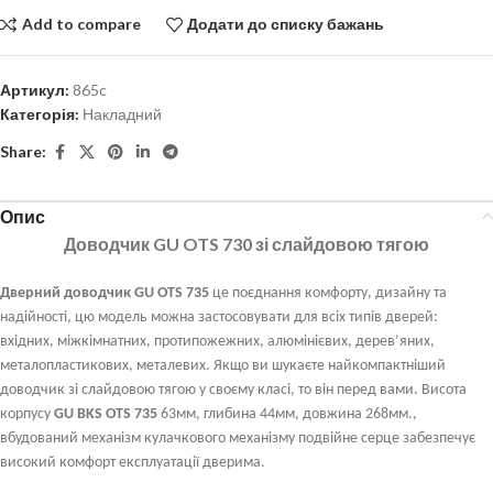
Add to compare
Додати до списку бажань
Артикул:
865c
Категорія:
Накладний
Share:
Опис
Доводчик GU OTS 730 зі слайдовою тягою
Дверний доводчик GU OTS 735
це поєднання комфорту, дизайну та
надійності, цю модель можна застосовувати для всіх типів дверей:
вхідних, міжкімнатних, протипожежних, алюмінієвих, дерев’яних,
металопластикових, металевих. Якщо ви шукаєте найкомпактніший
доводчик зі слайдовою тягою у своєму класі, то він перед вами. Висота
корпусу
GU BKS OTS 735
63мм, глибина 44мм, довжина 268мм.,
вбудований механізм кулачкового механізму подвійне серце забезпечує
високий комфорт експлуатації дверима.