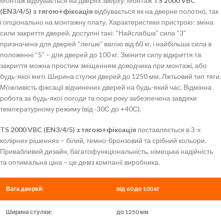
Монтаж відбувається на дверях зверху. Монтаж
TS 2000 VBC
(ЕN3/4/5) з тягою+фіксація
відбувається як на дверне полотно, так
і опціонально на монтажну плату. Характеристики пристрою: зміна
сили закриття дверей, доступні такі: “Найслабша” сила “3”
призначена для дверей “легше” вагою від 60 кг, і найбільша сила в
положенні “5” – для дверей до 100 кг. Змінити силу відкриття та
закриття можна простим зміщенням доводчика при монтажі, або
будь-якої миті. Ширина стулки дверей до 1250 мм. Ліктьовий тип тяги.
Можливість фіксації відчинених дверей на будь-який час. Відмінна
робота за будь-якої погоди та пори року забезпечена завдяки
температурному режиму (від -30С до +40С).
TS 2000 VBC (ЕN3/4/5) з тягою+фіксація
поставляється в 3-х
колірних рішеннях – білий, темно-бронзовий та срібний кольори.
Привабливий дизайн, багатофункціональність, німецька надійність
та оптимальна ціна – це девіз компанії виробника.
Вага дверей:
від 60 до 100 кг
Ширина стулки:
до 1250 мм