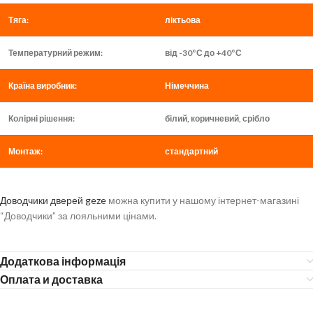
Тяга:
ліктьова
Температурний режим:
від -30°С до +40°С
Країна виробник:
Німеччина
Колірні рішення:
білий, коричневий, срібло
Монтаж:
стандартний
Доводчики дверей geze
можна купити у нашому інтернет-магазині
“Доводчики” за лояльними цінами.
Додаткова інформація
Оплата и доставка