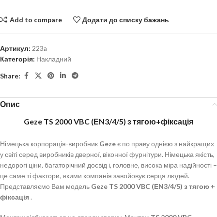
Add to compare
Додати до списку бажань
Артикул:
223a
Категорія:
Накладний
Share:
Опис
Geze TS 2000 VBC (ЕN3/4/5) з тягою+фіксація
Німецька корпорація-виробник
Geze
є по праву однією з найкращих
у світі серед виробників дверної, віконної фурнітури. Німецька якість,
недорогі ціни, багаторічний досвід і, головне, висока міра надійності –
це саме ті фактори, якими компанія завойовує серця людей.
Представляємо Вам модель
Geze TS 2000 VBC (ЕN3/4/5) з тягою +
фіксація
.