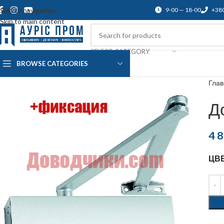
Skip to navigation
9-00 — 18-00
+38
Skip to main content
SELECT CATEGORY
BROWSE CATEGORIES
О нас
Доставка и оплата
Blog
По
Гла
Д
4 
ЦВ