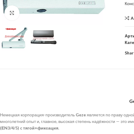
Кон
Click to enlarge
A
Арт
Кат
Shar
G
Немецкая корпорация-производитель
Geze
является по праву одно
многолетний опыт и, главное, высокая степень надёжности — это 
(ЕN3/4/5) c тягой+фиксация
.