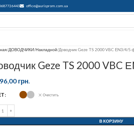
0687726443
office@aurisprom.com.ua
ддержка
F.A.Q.
Контакты
Блог
вная
ДОВОДЧИКИ
Накладной
Доводчик Geze TS 2000 VBC ЕN3/4/5 
оводчик Geze TS 2000 VBC 
896,00
грн.
ЕТ
Очистить
В КОРЗИНУ