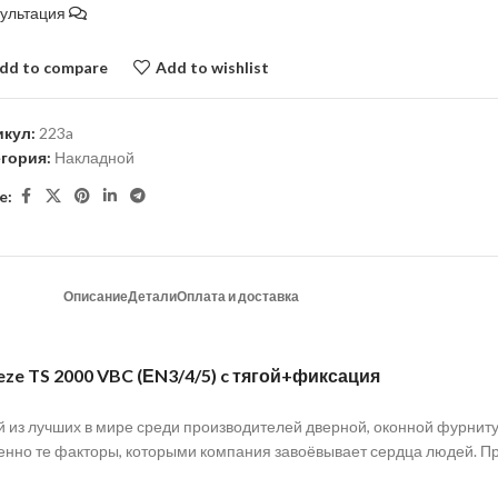
сультация
dd to compare
Add to wishlist
икул:
223a
егория:
Накладной
e:
Описание
Детали
Оплата и доставка
eze TS 2000 VBC (ЕN3/4/5) c тягой+фиксация
й из лучших в мире среди производителей дверной, оконной фурниту
именно те факторы, которыми компания завоёвывает сердца людей.