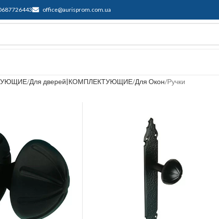
0687726443
office@aurisprom.com.ua
ддержка
F.A.Q.
Контакты
Блог
ТУЮЩИЕ
Для дверей|КОМПЛЕКТУЮЩИЕ
Для Окон
Ручки