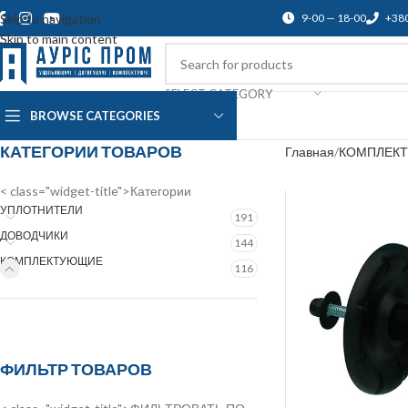
Skip to navigation
9-00 — 18-00
+38
Skip to main content
SELECT CATEGORY
BROWSE CATEGORIES
О нас
Доставка и оплата
Blog
По
КАТЕГОРИИ ТОВАРОВ
Главная
КОМПЛЕК
< class="widget-title">Категории
УПЛОТНИТЕЛИ
191
ДОВОДЧИКИ
144
КОМПЛЕКТУЮЩИЕ
116
ФИЛЬТР ТОВАРОВ