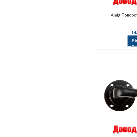
Amig Поворо
14
В 