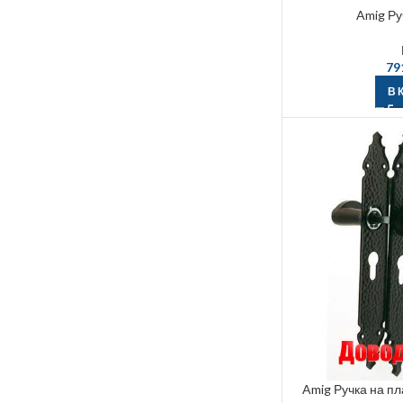
Amig Ру
79
В 
Amig Ручка на пл