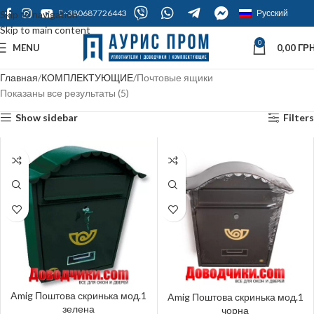
+380687726443
Русский
Skip to navigation
Skip to main content
0
MENU
0,00
ГРН
Главная
КОМПЛЕКТУЮЩИЕ
Почтовые ящики
Показаны все результаты (5)
Show sidebar
Filters
Amig Поштова скринька мод.1
Amig Поштова скринька мод.1
зелена
чорна