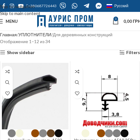
+380687726443
Русский
Skip to navigation
Skip to main content
0
MENU
0,00
ГРН
Главная
УПЛОТНИТЕЛИ
Для деревянных конструкций
Отображение 1–12 из 34
Show sidebar
Filters