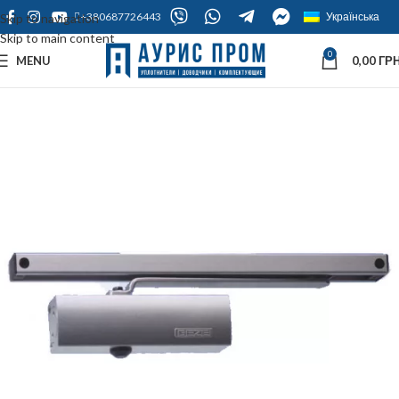
+380687726443
Українська
Skip to navigation
Skip to main content
0
MENU
0,00
ГРН