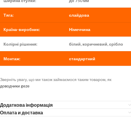
Ширина стулки:
до 750 мм
Тяга:
слайдова
Країна-виробник:
Німеччина
Колірні рішення:
білий, коричневий, срібло
Монтаж:
стандартний
Зверніть увагу, що ми також займаємося таким товаром, як
доводчики geze
Додаткова інформація
Оплата и доставка