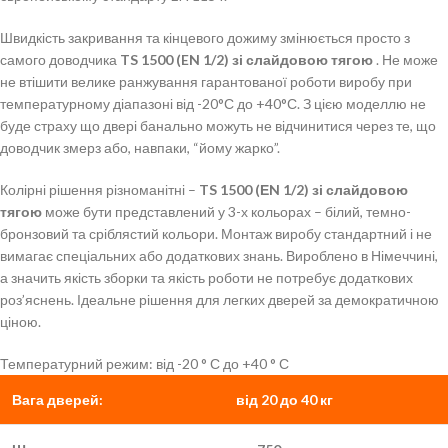
Швидкість закривання та кінцевого дожиму змінюється просто з
самого доводчика
TS 1500 (EN 1/2) зі слайдовою тягою
. Не може
не втішити велике ранжування гарантованої роботи виробу при
температурному діапазоні від -20°С до +40°С. З цією моделлю не
буде страху що двері банально можуть не відчинитися через те, що
доводчик змерз або, навпаки, “йому жарко”.
Колірні рішення різноманітні –
TS 1500 (ЕN 1/2) зі слайдовою
тягою
може бути представлений у 3-х кольорах – білий, темно-
бронзовий та сріблястий кольори. Монтаж виробу стандартний і не
вимагає спеціальних або додаткових знань. Вироблено в Німеччині,
а значить якість зборки та якість роботи не потребує додаткових
роз’яснень. Ідеальне рішення для легких дверей за демократичною
ціною.
Температурний режим: від -20 ° С до +40 ° С
Вага дверей:
від 20 до 40 кг