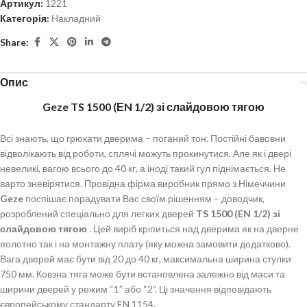
Артикул:
1221
Категорія:
Накладний
Share:
Опис
Geze TS 1500 (ЕN 1/2) зі слайдовою тягою
Всі знають, що грюкати дверима – поганий тон. Постійні бавовни
відволікають від роботи, сплячі можуть прокинутися. Але як і двері
невеликі, вагою всього до 40 кг, а іноді такий гул піднімається. Не
варто зневірятися. Провідна фірма виробник прямо з Німеччини
Geze
поспішає порадувати Вас своїм рішенням – доводчик,
розроблений спеціально для легких дверей
TS 1500 (EN 1/2) зі
слайдовою тягою
. Цей виріб кріпиться над дверима як на дверне
полотно так і на монтажну плату (яку можна замовити додатково).
Вага дверей має бути від 20 до 40 кг, максимальна ширина стулки
750 мм. Ковзна тяга може бути встановлена залежно від маси та
ширини дверей у режим “1” або “2”. Ці значення відповідають
європейському стандарту EN 1154.