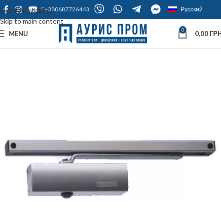
+380687726443
Русский
Skip to navigation
Skip to main content
0
MENU
0,00
ГРН