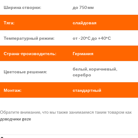
Ширина створки:
до 750 мм
Тяга:
слайдовая
Температурный режим:
от -20°С до +40°С
Страна-производитель:
Германия
белый, коричневый,
Цветовые решения:
серебро
Монтаж:
стандартный
Обратите внимание, что мы также занимаемся таким товаром как
доводчики geze