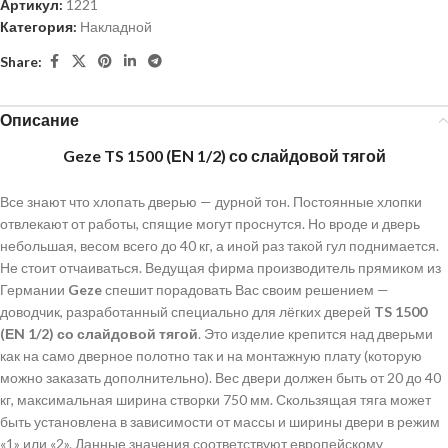
Артикул:
1221
Категория:
Накладной
Share:
Описание
Geze TS 1500 (ЕN 1/2) со слайдовой тягой
Все знают что хлопать дверью — дурной тон. Постоянные хлопки
отвлекают от работы, спящие могут проснутся. Но вроде и дверь
небольшая, весом всего до 40 кг, а иной раз такой гул поднимается.
Не стоит отчаиваться. Ведущая фирма производитель прямиком из
Германии
Geze
спешит порадовать Вас своим решением —
доводчик, разработанный специально для лёгких дверей
TS 1500
(ЕN 1/2) со слайдовой тягой
. Это изделие крепится над дверьми
как на само дверное полотно так и на монтажную плату (которую
можно заказать дополнительно). Вес двери должен быть от 20 до 40
кг, максимальная ширина створки 750 мм. Скользящая тяга может
быть установлена в зависимости от массы и ширины двери в режим
«1» или «2». Данные значения соответствуют европейскому