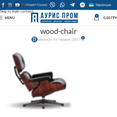
+380687726443
Українська
Skip to navigation
Skip to main content
0
MENU
0,00
ГРН
wood-chair
0
admin
On 14 Червня, 2017