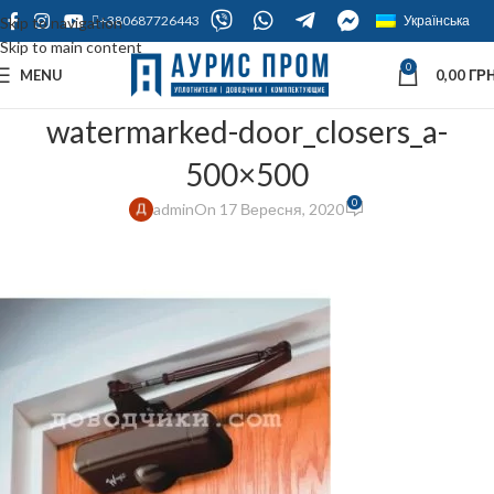
+380687726443
Українська
Skip to navigation
Skip to main content
0
MENU
0,00
ГРН
watermarked-door_closers_a-
500×500
0
admin
On 17 Вересня, 2020