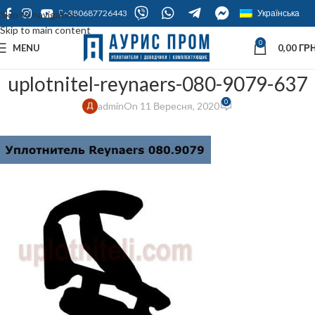
+380687726443
Українська
Skip to navigation
Skip to main content
0
MENU
0,00
ГРН
uplotnitel-reynaers-080-9079-637
0
admin
On 11 Вересня, 2020