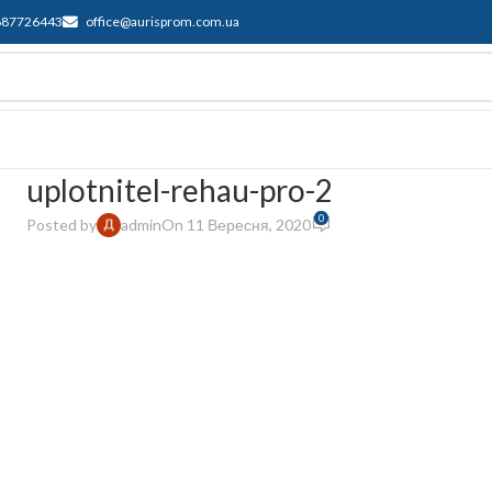
687726443
office@aurisprom.com.ua
имка
F.A.Q.
Контакти
Блог
uplotnitel-rehau-pro-2
0
Posted by
admin
On 11 Вересня, 2020