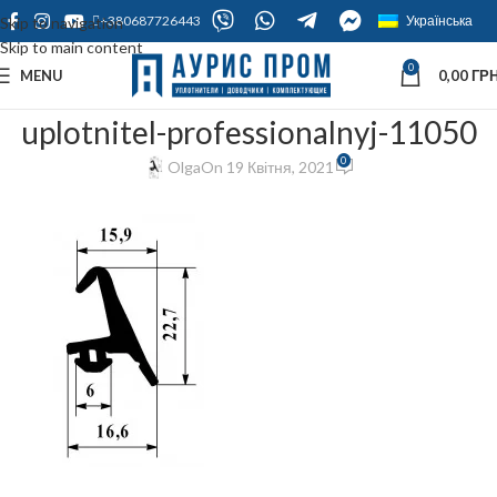
+380687726443
Українська
Skip to navigation
Skip to main content
0
MENU
0,00
ГРН
uplotnitel-professionalnyj-11050
0
Olga
On 19 Квітня, 2021