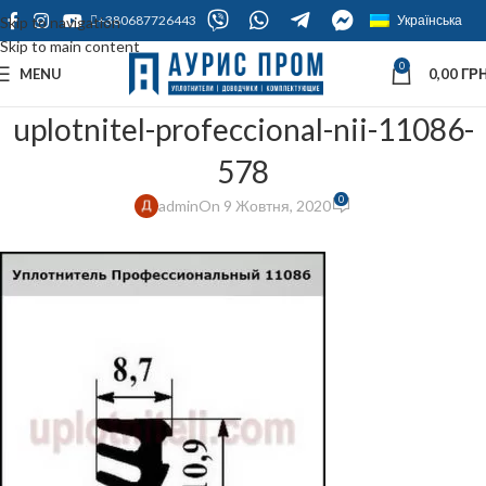
+380687726443
Українська
Skip to navigation
Skip to main content
0
MENU
0,00
ГРН
uplotnitel-profeccional-nii-11086-
578
0
admin
On 9 Жовтня, 2020