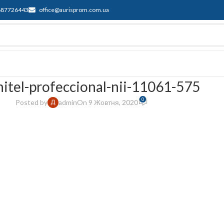
687726443
office@aurisprom.com.ua
имка
F.A.Q.
Контакти
Блог
nitel-profeccional-nii-11061-575
0
Posted by
admin
On 9 Жовтня, 2020