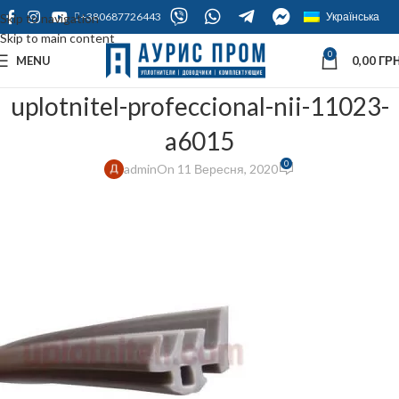
+380687726443
Українська
Skip to navigation
Skip to main content
0
MENU
0,00
ГРН
uplotnitel-profeccional-nii-11023-
a6015
0
admin
On 11 Вересня, 2020