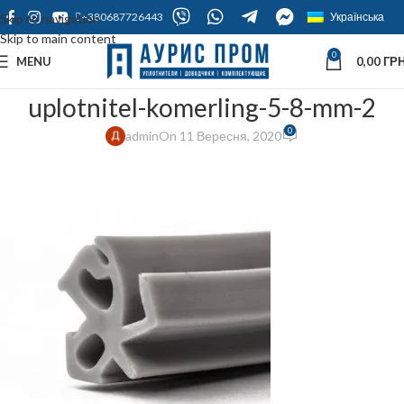
+380687726443
Українська
Skip to navigation
Skip to main content
0
MENU
0,00
ГРН
uplotnitel-komerling-5-8-mm-2
0
admin
On 11 Вересня, 2020