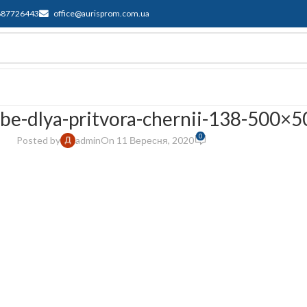
687726443
office@aurisprom.com.ua
имка
F.A.Q.
Контакти
Блог
kbe-dlya-pritvora-chernii-138-500×5
0
Posted by
admin
On 11 Вересня, 2020