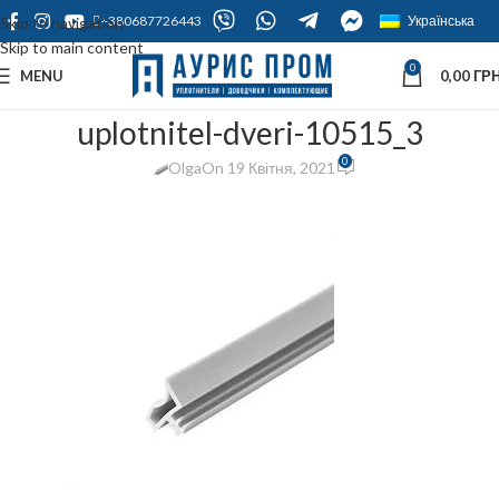
+380687726443
Українська
Skip to navigation
Skip to main content
0
MENU
0,00
ГРН
uplotnitel-dveri-10515_3
0
Olga
On 19 Квітня, 2021