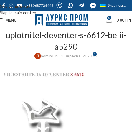
+380687726443
Українська
Skip to navigation
Skip to main content
0
MENU
0,00
ГРН
uplotnitel-deventer-s-6612-belii-
a5290
0
admin
On 11 Вересня, 2020