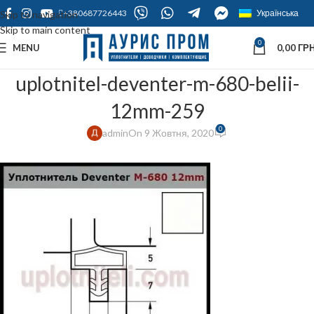
+380687726443
Українська
Skip to navigation
Skip to main content
0
MENU
0,00
ГРН
uplotnitel-deventer-m-680-belii-
12mm-259
0
admin
On 9 Жовтня, 2020