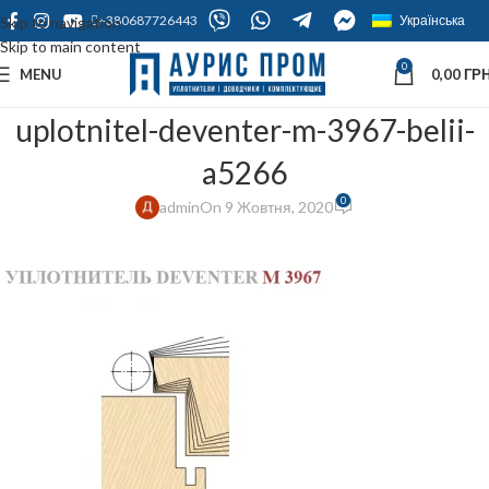
+380687726443
Українська
Skip to navigation
Skip to main content
0
MENU
0,00
ГРН
uplotnitel-deventer-m-3967-belii-
a5266
0
admin
On 9 Жовтня, 2020