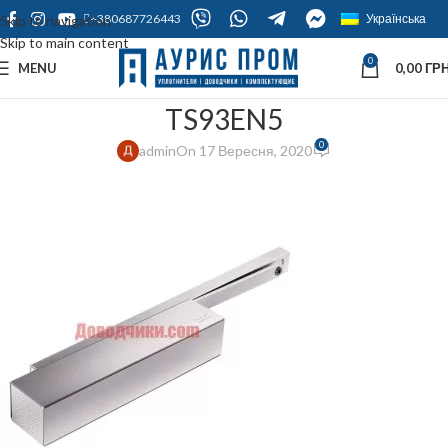
+380687726443
Українська
Skip to navigation
Skip to main content
0
MENU
0,00
ГРН
TS93EN5
0
admin
On 17 Вересня, 2020