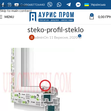
+380687726443
Українська
Skip to navigation
Skip to main content
0
MENU
0,00
ГРН
steko-profil-steklo
0
admin
On 11 Вересня, 2020