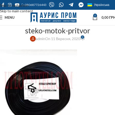
+380687726443
Українська
Skip to navigation
Skip to main content
0
MENU
0,00
ГРН
steko-motok-pritvor
0
admin
On 11 Вересня, 2020