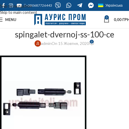
+380687726443
Українська
Skip to navigation
Skip to main content
0
MENU
0,00
ГРН
spingalet-dvernoj-ss-100-ce
0
admin
On 15 Жовтня, 2020