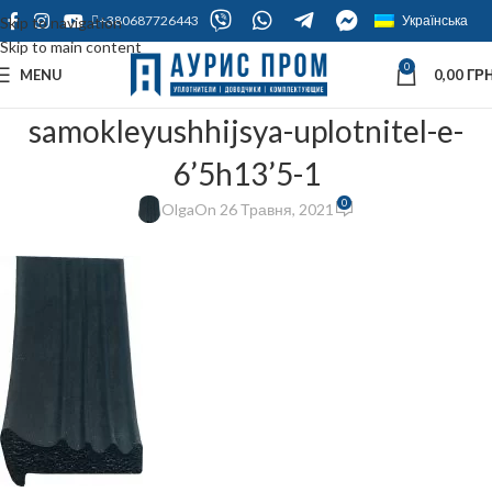
+380687726443
Українська
Skip to navigation
Skip to main content
0
MENU
0,00
ГРН
samokleyushhijsya-uplotnitel-e-
6’5h13’5-1
0
Olga
On 26 Травня, 2021