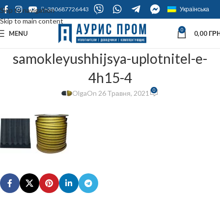
+380687726443
Українська
Skip to navigation
Skip to main content
0
MENU
0,00
ГРН
samokleyushhijsya-uplotnitel-e-
4h15-4
0
Olga
On 26 Травня, 2021