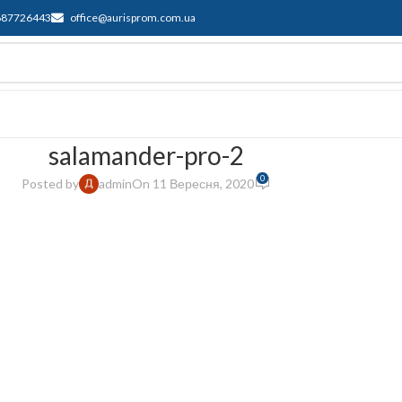
687726443
office@aurisprom.com.ua
имка
F.A.Q.
Контакти
Блог
salamander-pro-2
0
Posted by
admin
On 11 Вересня, 2020