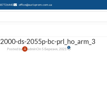
687726443
office@aurisprom.com.ua
имка
F.A.Q.
Контакти
Блог
-2000-ds-2055p-bc-prl_ho_arm_3
0
Posted by
admin
On 5 Березня, 2021