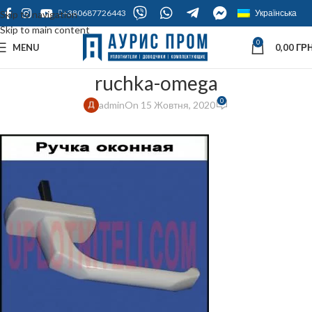
+380687726443
Українська
Skip to navigation
Skip to main content
0
MENU
0,00
ГРН
ruchka-omega
0
admin
On 15 Жовтня, 2020