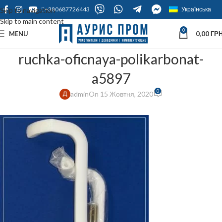
+380687726443
Українська
Skip to navigation
Skip to main content
0
MENU
0,00
ГРН
ruchka-oficnaya-polikarbonat-
a5897
0
admin
On 15 Жовтня, 2020