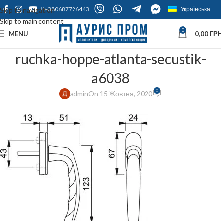
+380687726443
Українська
Skip to navigation
Skip to main content
0
MENU
0,00
ГРН
ruchka-hoppe-atlanta-secustik-
a6038
0
admin
On 15 Жовтня, 2020