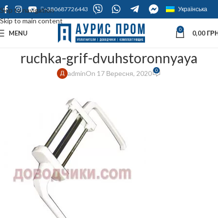
+380687726443
Українська
Skip to navigation
Skip to main content
0
MENU
0,00
ГРН
ruchka-grif-dvuhstoronnyaya
0
admin
On 17 Вересня, 2020