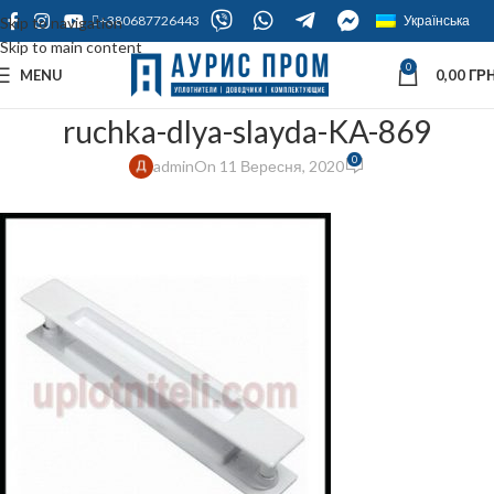
+380687726443
Українська
Skip to navigation
Skip to main content
0
MENU
0,00
ГРН
ruchka-dlya-slayda-KA-869
0
admin
On 11 Вересня, 2020