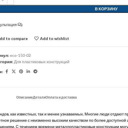
В КОРЗИНУ
сультация
dd to compare
Add to wishlist
икул:
eco-150-02
егория:
Для пластиковых конструкций
e:
Описание
Детали
Оплата и доставка
ндов, как известных, так и менее узнаваемых. Многие люди отдают 
джетное решение с неизменно высоким качеством по более доступно
шениям. С течением времени металлопластиковые конструкции могут