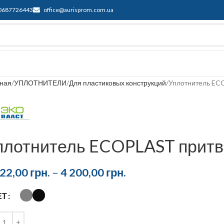
0687726443
office@aurisprom.com.ua
ддержка
F.A.Q.
Контакты
Блог
вная
УПЛОТНИТЕЛИ
Для пластиковых конструкций
Уплотнитель EC
плотнитель ECOPLAST притв
822,00
грн.
–
4 200,00
грн.
ЕТ