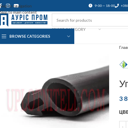
Skip to navigation
9-00 — 18-00
+38
Skip to main content
SELECT CATEGORY
BROWSE CATEGORIES
О нас
Доставка и оплата
Blog
По
Гла
У
3 
ЦВ