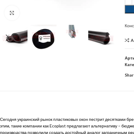
Click to enlarge
Кон
A
Арт
Кат
Shar
Сегодня украинский рынок пластиковых окон пестрит десятками бре
этим, такие компании как Ecoplast предлагают альтернативу – бю
производства позволили создать достойный аналог заграничным ре